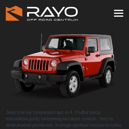
Jeep stał się synonimem aut 4×4. Podbił serca
miłośników jazdy terenowej na całym świecie. Jest to
amerykański producent, którego spotkać można na rynku